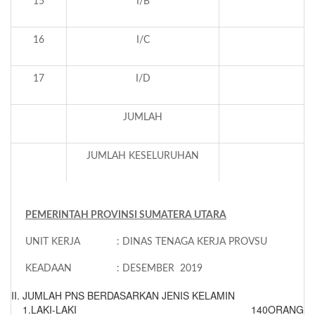
15
I/B
16
I/C
17
I/D
JUMLAH
JUMLAH KESELURUHAN
2
PEMERINTAH PROVINSI SUMATERA UTARA
UNIT KERJA : DINAS TENAGA KERJA PROVSU
KEADAAN : DESEMBER 2019
II.
JUMLAH PNS BERDASARKAN JENIS KELAMIN
1.
LAKI-LAKI
140
ORANG