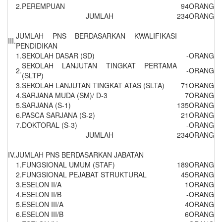
2.
PEREMPUAN
94
ORANG
JUMLAH
234
ORANG
JUMLAH PNS BERDASARKAN KWALIFIKASI
III.
PENDIDIKAN
1.
SEKOLAH DASAR (SD)
-
ORANG
SEKOLAH LANJUTAN TINGKAT PERTAMA
2.
-
ORANG
(SLTP)
3.
SEKOLAH LANJUTAN TINGKAT ATAS (SLTA)
71
ORANG
4.
SARJANA MUDA (SM)/ D-3
7
ORANG
5.
SARJANA (S-1)
135
ORANG
6.
PASCA SARJANA (S-2)
21
ORANG
7.
DOKTORAL (S-3)
-
ORANG
JUMLAH
234
ORANG
IV.
JUMLAH PNS BERDASARKAN JABATAN
1.
FUNGSIONAL UMUM (STAF)
189
ORANG
2.
FUNGSIONAL PEJABAT STRUKTURAL
45
ORANG
3.
ESELON II/A
1
ORANG
4.
ESELON II/B
-
ORANG
5.
ESELON III/A
4
ORANG
6.
ESELON III/B
6
ORANG