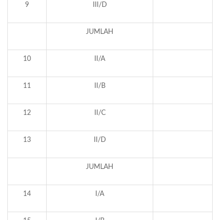
9
III/D
6
JUMLAH
1
10
II/A
11
II/B
12
II/C
13
II/D
JUMLAH
1
14
I/A