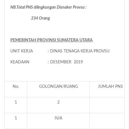
NB.Total PNS dilingkungan Disnaker Provsu :
234 Orang
PEMERINTAH PROVINSI SUMATERA UTARA
UNIT KERJA : DINAS TENAGA KERJA PROVSU
KEADAAN : DESEMBER 2019
No.
GOLONGAN/RUANG
JUMLAH PNS DA
1
2
1
IV/A
2