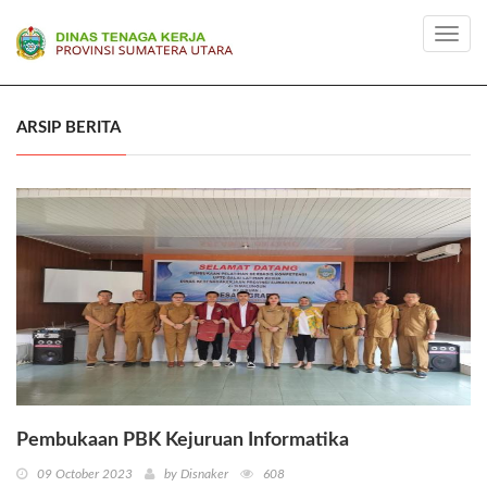
Toggl
navig
ARSIP BERITA
Pembukaan PBK Kejuruan Informatika
09 October 2023
by Disnaker
608