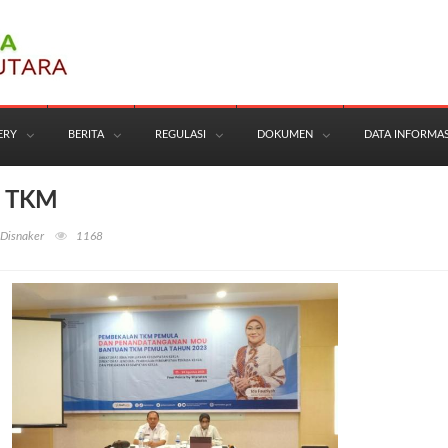
ERY
BERITA
REGULASI
DOKUMEN
DATA INFORMAS
n TKM
 Disnaker
1168