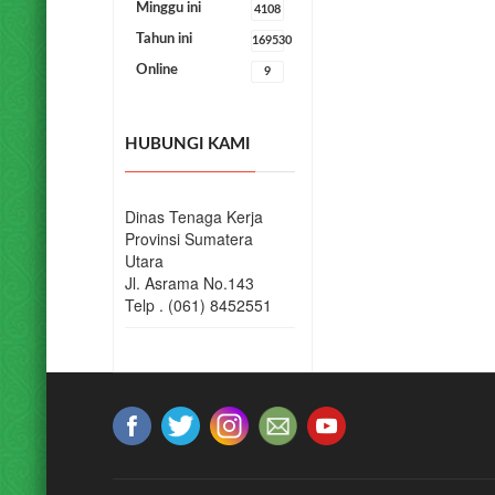
STATISTIK
PENGUNJUNG
Hari ini
917
Kemarin
1052
Minggu ini
4108
Tahun ini
169530
Online
9
HUBUNGI KAMI
Dinas Tenaga Kerja
Provinsi Sumatera
Utara
Jl. Asrama No.143
Telp . (061) 8452551