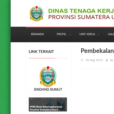
BERANDA
PROFIL
UNIT KERJA
GAL
Pembekala
LINK TERKAIT
30 Aug 2023
by