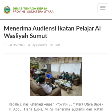
Toggl
navig
Menerima Audiensi Ikatan Pelajar Al
Wasliyah Sumut
08 Dec 2023
by Disnaker
531
Kepala Dinas Ketenagakerjaan Provinsi Sumatera Utara Bapak
Ir. Abdul Haris Lubis, M. Si menerima audiensi dari Ikatan