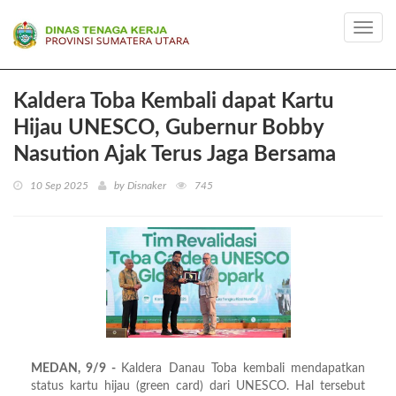
Toggl
navig
Kaldera Toba Kembali dapat Kartu
Hijau UNESCO, Gubernur Bobby
Nasution Ajak Terus Jaga Bersama
10 Sep 2025
by Disnaker
745
MEDAN, 9/9 -
Kaldera Danau Toba kembali mendapatkan
status kartu hijau (green card) dari UNESCO. Hal tersebut