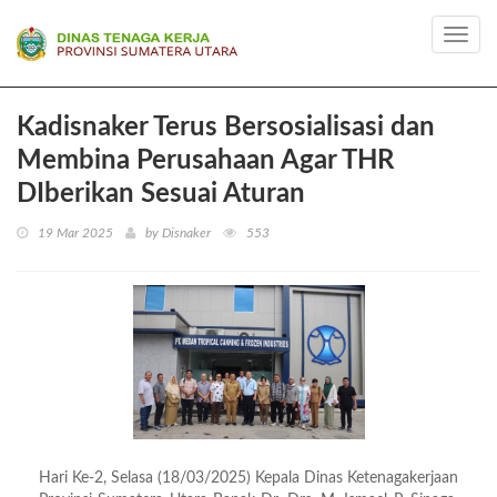
Toggl
navig
Kadisnaker Terus Bersosialisasi dan
Membina Perusahaan Agar THR
DIberikan Sesuai Aturan
19 Mar 2025
by Disnaker
553
Hari Ke-2, Selasa (18/03/2025) Kepala Dinas Ketenagakerjaan