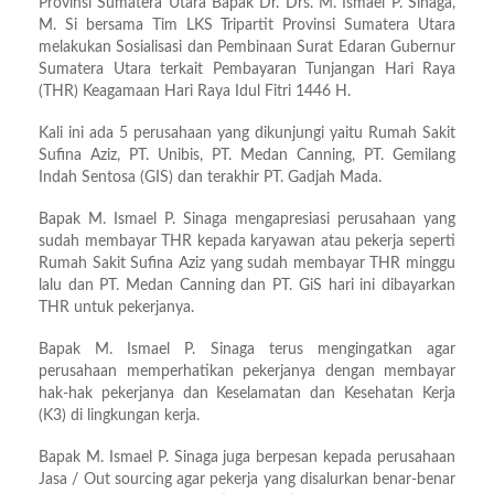
Provinsi Sumatera Utara Bapak Dr. Drs. M. Ismael P. Sinaga,
M. Si bersama Tim LKS Tripartit Provinsi Sumatera Utara
melakukan Sosialisasi dan Pembinaan Surat Edaran Gubernur
Sumatera Utara terkait Pembayaran Tunjangan Hari Raya
(THR) Keagamaan Hari Raya Idul Fitri 1446 H.
Kali ini ada 5 perusahaan yang dikunjungi yaitu Rumah Sakit
Sufina Aziz, PT. Unibis, PT. Medan Canning, PT. Gemilang
Indah Sentosa (GIS) dan terakhir PT. Gadjah Mada.
Bapak M. Ismael P. Sinaga mengapresiasi perusahaan yang
sudah membayar THR kepada karyawan atau pekerja seperti
Rumah Sakit Sufina Aziz yang sudah membayar THR minggu
lalu dan PT. Medan Canning dan PT. GiS hari ini dibayarkan
THR untuk pekerjanya.
Bapak M. Ismael P. Sinaga terus mengingatkan agar
perusahaan memperhatikan pekerjanya dengan membayar
hak-hak pekerjanya dan Keselamatan dan Kesehatan Kerja
(K3) di lingkungan kerja.
Bapak M. Ismael P. Sinaga juga berpesan kepada perusahaan
Jasa / Out sourcing agar pekerja yang disalurkan benar-benar