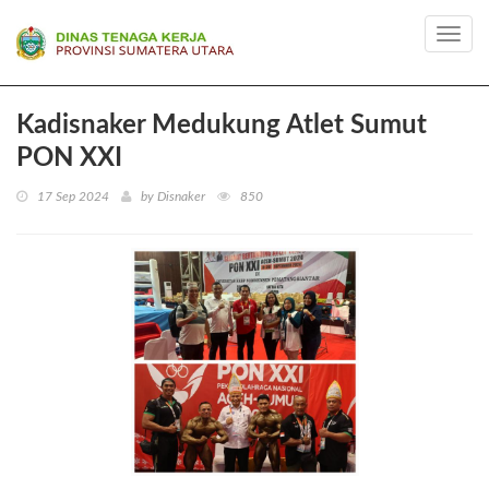
Toggl
navig
Kadisnaker Medukung Atlet Sumut
PON XXI
17 Sep 2024
by Disnaker
850