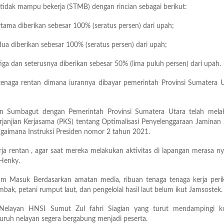
tidak mampu bekerja (STMB) dengan rincian sebagai berikut:
rtama diberikan sebesar 100% (seratus persen) dari upah;
dua diberikan sebesar 100% (seratus persen) dari upah;
iga dan seterusnya diberikan sebesar 50% (lima puluh persen) dari upah.
tenaga rentan dimana iurannya dibayar pemerintah Provinsi Sumatera U
an Sumbagut dengan Pemerintah Provinsi Sumatera Utara telah mela
anjian Kerjasama (PKS) tentang Optimalisasi Penyelenggaraan Jaminan 
gaimana Instruksi Presiden nomor 2 tahun 2021.
rja rentan , agar saat mereka melakukan aktivitas di lapangan merasa 
 Henky.
m Masuk Berdasarkan amatan media, ribuan tenaga tenaga kerja peri
mbak, petani rumput laut, dan pengelolal hasil laut belum ikut Jamsostek.
 Nelayan HNSI Sumut Zul fahri Siagian yang turut mendampingi k
uruh nelayan segera bergabung menjadi peserta.