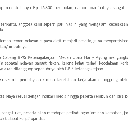
kup rendah hanya Rp 16.800 per bulan, namun manfaatnya sangat be
terbantu, anggota kami seperti pak Ilyas ini yang mengalami kecelakaan
ia.
eman-teman nelayan supaya aktif menjadi peserta, guna mengantisipas
nkan,” imbuhnya.
la Cabang BPJS Ketenagakerjaan Medan Utara Harry Agung mengungk
rja sebagai nelayan sangat riskan, karena kalau terjadi kecelakaan kerj
ya akan ditanggung sepenuhnya oleh BPJS ketenagakerjaan.
a seluruh pembiayaan korban kecelakaan kerja akan ditanggung oleh
as biaya sesuai dengan indikasi medis hingga peserta sembuh dan bisa b
 sangat luas, peserta akan mendapat perlindungan jaminan kematian, j
it akibat kerja,” ujar dia.