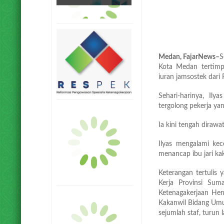
Medan, FajarNews–
S
Kota Medan tertimp
iuran jamsostek dari
Sehari-harinya, Ily
tergolong pekerja ya
Ia kini tengah dirawa
Ilyas mengalami kec
menancap ibu jari kak
Keterangan tertulis 
Kerja Provinsi Sum
Ketenagakerjaan Hen
Kakanwil Bidang Um
sejumlah staf, turun 