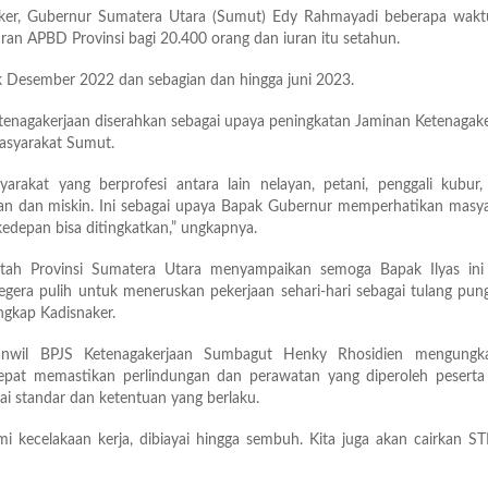
ker, Gubernur Sumatera Utara (Sumut) Edy Rahmayadi beberapa waktu
ran APBD Provinsi bagi 20.400 orang dan iuran itu setahun.
k Desember 2022 dan sebagian dan hingga juni 2023.
tenagakerjaan diserahkan sebagai upaya peningkatan Jaminan Ketenagak
masyarakat Sumut.
yarakat yang berprofesi antara lain nelayan, petani, penggali kubur,
tan dan miskin. Ini sebagai upaya Bapak Gubernur memperhatikan masy
edepan bisa ditingkatkan,” ungkapnya.
tah Provinsi Sumatera Utara menyampaikan semoga Bapak Ilyas ini 
gera pulih untuk meneruskan pekerjaan sehari-hari sebagai tulang pu
ngkap Kadisnaker.
anwil BPJS Ketenagakerjaan Sumbagut Henky Rhosidien mengungk
epat memastikan perlindungan dan perawatan yang diperoleh peserta
ai standar dan ketentuan yang berlaku.
i kecelakaan kerja, dibiayai hingga sembuh. Kita juga akan cairkan S