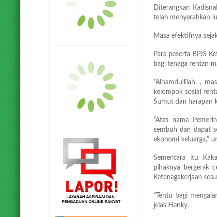
Diterangkan Kadisna
telah menyerahkan iu
Masa efektifnya seja
Para peserta BPJS Ke
bagi tenaga rentan 
“Alhamdullilah , mas
kelompok sosial ren
Sumut dan harapan k
“Atas nama Pemerin
sembuh dan dapat se
ekonomi keluarga,” u
Sementara itu Kak
pihaknya bergerak c
Ketenagakerjaan sesu
“Tentu bagi mengalam
jelas Henky.