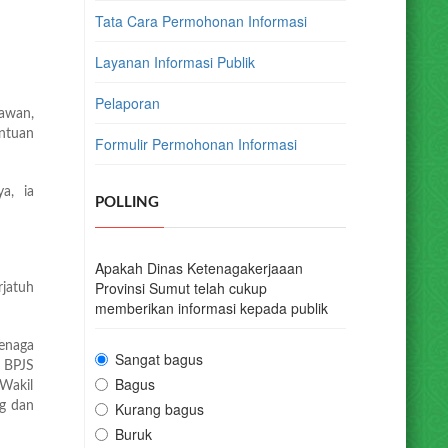
Tata Cara Permohonan Informasi
Layanan Informasi Publik
Pelaporan
lawan,
ntuan
Formulir Permohonan Informasi
a, ia
POLLING
Apakah Dinas Ketenagakerjaaan
Provinsi Sumut telah cukup
jatuh
memberikan informasi kepada publik
Tenaga
Sangat bagus
 BPJS
Bagus
Wakil
g dan
Kurang bagus
Buruk