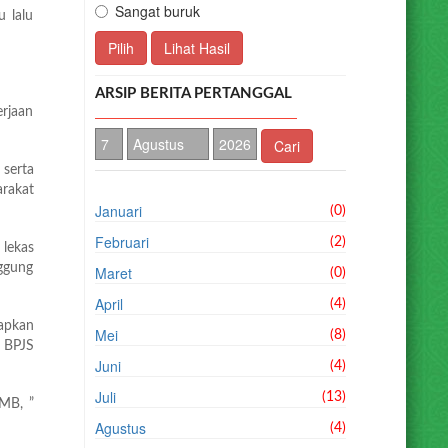
Sangat buruk
 lalu
Pilih
Lihat Hasil
ARSIP BERITA PERTANGGAL
erjaan
Cari
 serta
arakat
Januari
(0)
Februari
(2)
lekas
nggung
Maret
(0)
April
(4)
apkan
Mei
(8)
 BPJS
Juni
(4)
Juli
(13)
TMB, ”
Agustus
(4)