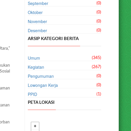
September
(0)
Oktober
(0)
November
(0)
Desember
(0)
ARSIP KATEGORI BERITA
tara,”
Umum
(345)
kukan
Kegiatan
(267)
Sosial
Pengumuman
(0)
Lowongan Kerja
(0)
nyaman
PPID
(1)
PETA LOKASI
kanan
orban