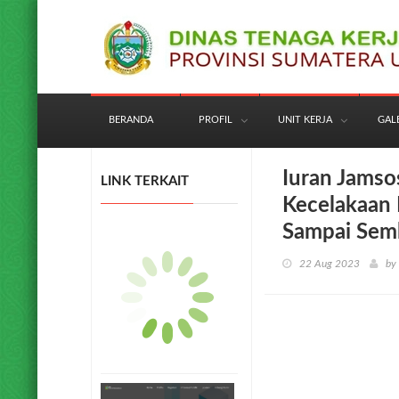
BERANDA
PROFIL
UNIT KERJA
GAL
Iuran Jamso
LINK TERKAIT
Kecelakaan 
Sampai Se
22 Aug 2023
by