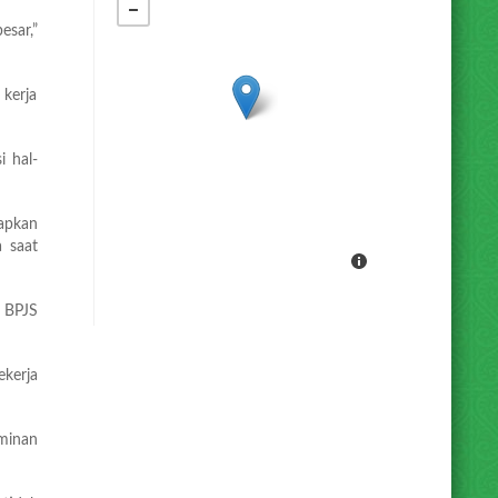
sar,”
 kerja
i hal-
apkan
a saat
 BPJS
ekerja
aminan