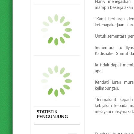
Harry menegaskan k
mampu bekerja akan 
“Kami berharap deng
ketenagakerjaan, kare
Untuk sementara pem
Sementara itu Ily
Kadisnaker Sumut da
Ia tidak dapat memb
STATISTIK
apa.
PENGUNJUNG
Kendati iuran mur
kelimpungan.
Hari ini
1177
Kemarin
“Terimakasih kepad
1200
kebijakan kepada ma
Minggu ini
5568
melayani masyarakat. 
Tahun ini
170990
Online
9