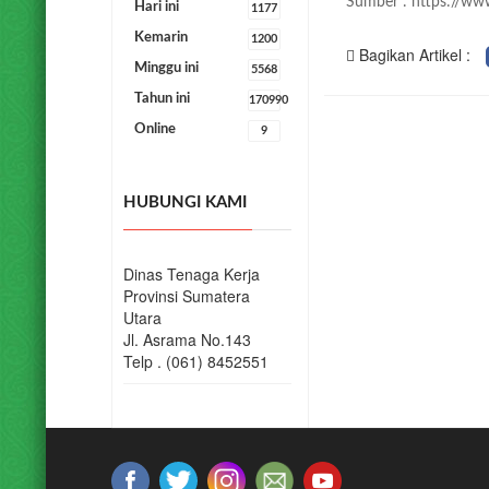
Sumber : https://ww
HUBUNGI KAMI
Bagikan Artikel :
Dinas Tenaga Kerja
Provinsi Sumatera
Utara
Jl. Asrama No.143
Telp . (061) 8452551
© COPYRIGHT 2019 DINAS KETENAGAKERJAAN PROVINSI S