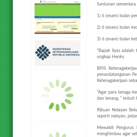
Santunan sementara 
1) 6 (enam) bulan pe
2) 6 (enam) bulan ke
3) 6 (enam) bulan ket
“Bapak Ilyas adalah 
ungkap Henky
BPJS Ketenagakerja
penandatanganan Perj
Ketenagakerjaan seba
“Agar para tenaga ke
dan tenang, ” imbuh
Ribuan Nelayan Belu
seperti nelayan, peta
Mewakili Pengurus
menghimbau agar sel