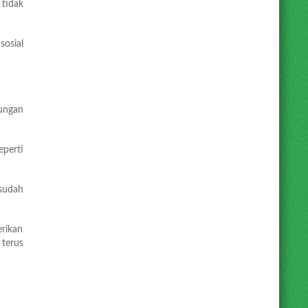
tidak
osial
ungan
eperti
sudah
rikan
terus