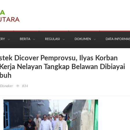
ERY
BERITA
REGULASI
DOKUMEN
DATA INFORMAS
stek Dicover Pemprovsu, Ilyas Korban
Kerja Nelayan Tangkap Belawan Dibiayai
mbuh
 Disnaker
834