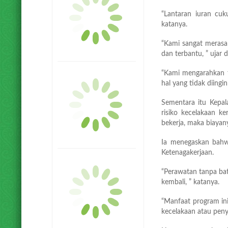
“Lantaran iuran cu
katanya.
“Kami sangat merasa 
dan terbantu, ” ujar d
“Kami mengarahkan t
hal yang tidak diingi
Sementara itu Kepa
risiko kecelakaan ke
bekerja, maka biayan
Ia menegaskan bahw
Ketenagakerjaan.
“Perawatan tanpa bat
kembali, ” katanya.
“Manfaat program ini
kecelakaan atau penyak