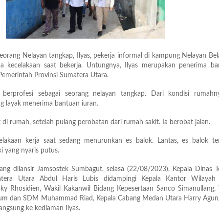
eorang Nelayan tangkap, Ilyas, pekerja informal di kampung Nelayan Be
a kecelakaan saat bekerja. Untungnya, Ilyas merupakan penerima ba
 Pemerintah Provinsi Sumatera Utara.
as berprofesi sebagai seorang nelayan tangkap. Dari kondisi rumahny
ng layak menerima bantuan iuran.
t di rumah, setelah pulang perobatan dari rumah sakit. Ia berobat jalan.
elakaan kerja saat sedang menurunkan es balok. Lantas, es balok ter
i yang nyaris putus.
yang dilansir Jamsostek Sumbagut, selasa (22/08/2023), Kepala Dinas 
atera Utara Abdul Haris Lubis didampingi Kepala Kantor Wilayah
ky Rhosidien, Wakil Kakanwil Bidang Kepesertaan Sanco Simanullang, 
um dan SDM Muhammad Riad, Kepala Cabang Medan Utara Harry Agun
langsung ke kediaman Ilyas.