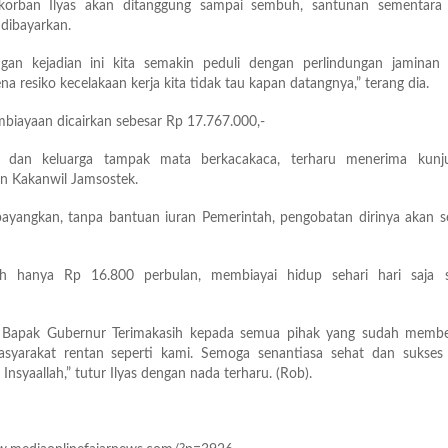
orban Ilyas akan ditanggung sampai sembuh, santunan sementara 
dibayarkan.
an kejadian ini kita semakin peduli dengan perlindungan jaminan s
na resiko kecelakaan kerja kita tidak tau kapan datangnya,” terang dia.
biayaan dicairkan sebesar Rp 17.767.000,-
as dan keluarga tampak mata berkacakaca, terharu menerima kunj
n Kakanwil Jamsostek.
ayangkan, tanpa bantuan iuran Pemerintah, pengobatan dirinya akan s
ah hanya Rp 16.800 perbulan, membiayai hidup sehari hari saja 
a Bapak Gubernur Terimakasih kepada semua pihak yang sudah membe
syarakat rentan seperti kami. Semoga senantiasa sehat dan sukses 
Insyaallah,” tutur Ilyas dengan nada terharu. (Rob).