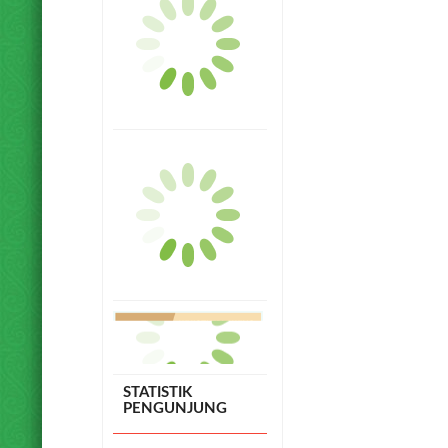
STATISTIK
PENGUNJUNG
Hari ini
1545
Kemarin
2023
Minggu ini
7959
Tahun ini
173381
Online
3