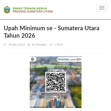
Toggl
navig
Upah Minimum se - Sumatera Utara
Tahun 2026
29 Dec 2025
by Disnaker
13031