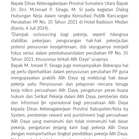
Kepala Dinas Ketenagakerjaan Provinsi Sumatera Utara Bapak
Dr. Drs. M.Ismael P. Sinaga, M. Si pada kegiatan Dialog
Hubungan Kerja dalam rangka Konsultasi Publik Rancangan
Perubahan PP No. 35 Tahun 2021 di Hotel Radisson Medan
(Kamis, 4 Juli 2024).
“Dampak outsourcing bagi pekerja, seperti hilangnya
stabilitas pekerjaan, pengurangan hak-hak pekerja,dan
potensi penurunan kesejahteraan, dsb seyogyanya menjadi
fokus serius dalam pembahasandalam perubahan PP No. 35
Tahun 2021, khususnya terkait Alih Daya” ucapnya.
Bapak M. Ismael P. Sinaga juga menyampaikan Beberapa hal
yg perlu diperhatikan dalam penyusunan perubahan PP guna
mengupayakan praktik Alih Daya yg melidungi hak dasar
pekerja yaitu Penyusunan dan pelaporan rencana tenaga
kerja mikro perusahaan Alih Daya, pengaturan peran kuasa
hukum dan Serikat Pekerja dalam Alih Daya, pemberian data
dan informasi ijin operasional bagi perusahaan Alih Daya
kepada Dinas Ketenagakerjaan Provinsi Kabupaten/Kota by
System, pemberian reward and punishment bagi perusahaan
Alih Daya yang memenuhi dan tidak memenuhi hak dasar
pekerja, pengaturan jenjang karir bagi pekerja Alih Daya
dengan memperhatikan tingkat pendidikan pekerja Alih Daya.