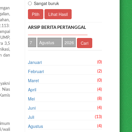
Sangat buruk
dengan
Pilih
Lihat Hasil
lian,
ahan,
.113:
ARSIP BERITA PERTANGGAL
sampai
 UMP,
Cari
a 3,5
kasi,
an dan
Januari
(0)
Februari
(2)
Maret
(0)
 yakni
April
 Nias
(4)
 Kamis
Mei
(8)
Juni
(4)
Juli
(13)
nimum
Agustus
(4)
/wali