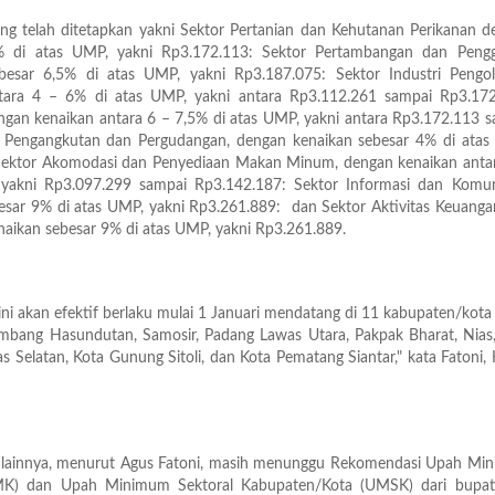
ng telah ditetapkan yakni Sektor Pertanian dan Kehutanan Perikanan 
% di atas UMP, yakni Rp3.172.113: Sektor Pertambangan dan Pengga
besar 6,5% di atas UMP, yakni Rp3.187.075: Sektor Industri Pengol
tara 4 – 6% di atas UMP, yakni antara Rp3.112.261 sampai Rp3.172
ngan kenaikan antara 6 – 7,5% di atas UMP, yakni antara Rp3.172.113 
 Pengangkutan dan Pergudangan, dengan kenaikan sebesar 4% di atas
Sektor Akomodasi dan Penyediaan Makan Minum, dengan kenaikan antar
yakni Rp3.097.299 sampai Rp3.142.187: Sektor Informasi dan Komuni
esar 9% di atas UMP, yakni Rp3.261.889: dan Sektor Aktivitas Keuang
aikan sebesar 9% di atas UMP, yakni Rp3.261.889.
 akan efektif berlaku mulai 1 Januari mendatang di 11 kabupaten/kota
mbang Hasundutan, Samosir, Padang Lawas Utara, Pakpak Bharat, Nias,
as Selatan, Kota Gunung Sitoli, dan Kota Pematang Siantar," kata Fatoni,
 lainnya, menurut Agus Fatoni, masih menunggu Rekomendasi Upah Mi
K) dan Upah Minimum Sektoral Kabupaten/Kota (UMSK) dari bupati