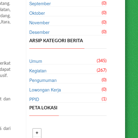
September
(0)
tang.
atan,
Oktober
(0)
dang,
November
tara,
(0)
Desember
(0)
ARSIP KATEGORI BERITA
Umum
(345)
rikat
dapat
Kegiatan
(267)
sif.
Pengumuman
(0)
Lowongan Kerja
(0)
PPID
t dan
(1)
PETA LOKASI
 dari