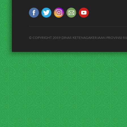
© COPYRIGHT 2019 DINAS KETENAGAKERJAAN PROVINSI S