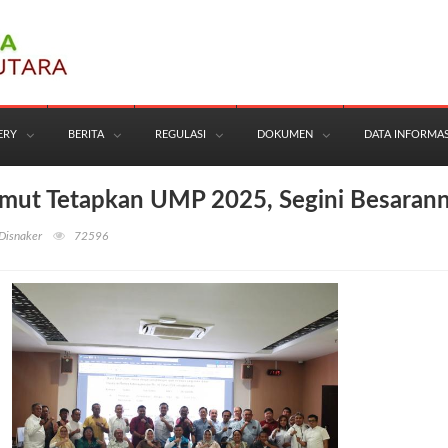
ERY
BERITA
REGULASI
DOKUMEN
DATA INFORMAS
mut Tetapkan UMP 2025, Segini Besaran
Disnaker
72596