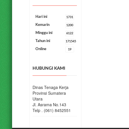
Hari ini
1731
Kemarin
1200
Minggu ini
6122
Tahun ini
171545
Online
19
HUBUNGI KAMI
Dinas Tenaga Kerja
Provinsi Sumatera
Utara
Jl. Asrama No.143
Telp . (061) 8452551