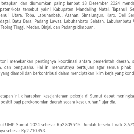
 ditetapkan dan diumumkan paling lambat 18 Desember 2024 menda
aten/kota tersebut yakni Kabupaten Mandailing Natal, Tapanuli Sel
panuli Utara, Toba, Labuhanbatu, Asahan, Simalungun, Karo, Deli Ser
dagai, Batu Bara, Padang Lawas, Labuhanbatu Selatan, Labuhanbatu U
, Tebing Tinggi, Medan, Binjai, dan Padangsidimpuan.
atoni menekankan pentingnya koordinasi antara pemerintah daerah, se
uh, dan pengusaha. Hal ini menurutnya bertujuan agar semua pihak 
ang diambil dan berkontribusi dalam menciptakan iklim kerja yang kondu
tapan ini, diharapkan kesejahteraan pekerja di Sumut dapat meningka
sitif bagi perekonomian daerah secara keseluruhan," ujar dia.
ui UMP Sumut 2024 sebesar Rp2.809.915. Jumlah tersebut naik 3,67%
ya sebesar Rp2.710.493.