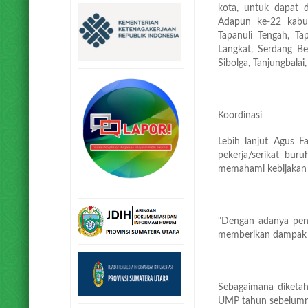
kota, untuk dapat
Adapun ke-22 kabup
Tapanuli Tengah, Ta
Langkat, Serdang Be
Sibolga, Tanjungbalai
Koordinasi
Lebih lanjut Agus F
pekerja/serikat bur
memahami kebijakan y
"Dengan adanya pene
memberikan dampak po
Sebagaimana diketah
UMP tahun sebelumn