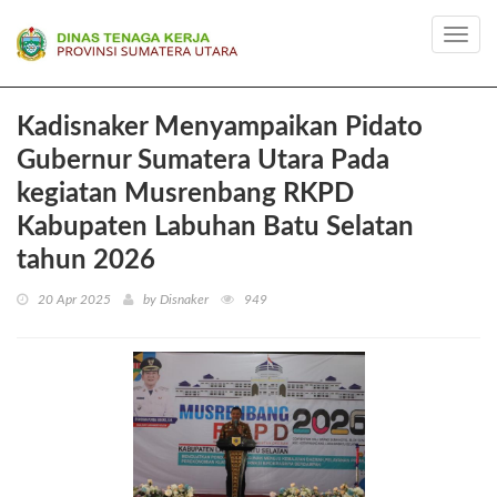
Toggl
navig
Kadisnaker Menyampaikan Pidato
Gubernur Sumatera Utara Pada
kegiatan Musrenbang RKPD
Kabupaten Labuhan Batu Selatan
tahun 2026
20 Apr 2025
by Disnaker
949